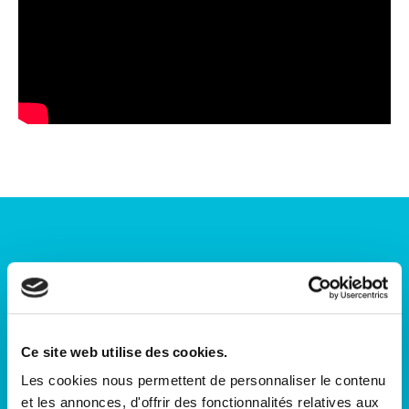
Nous contacter
Loterie Nationale
18 rue Léon Laval
Ce site web utilise des cookies.
L-3372 Leudelange
Les cookies nous permettent de personnaliser le contenu
Tel : +352 22 57 58-1
et les annonces, d'offrir des fonctionnalités relatives aux