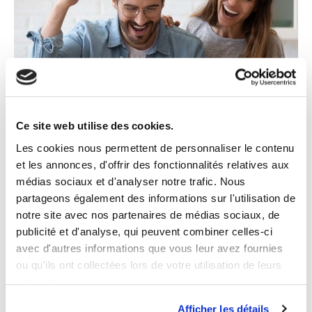
2008
Ce site web utilise des cookies.
Les cookies nous permettent de personnaliser le contenu
et les annonces, d'offrir des fonctionnalités relatives aux
www.loterie.lu
permet également de jouer
médias sociaux et d'analyser notre trafic. Nous
en ligne aux grands jeux de tirage et à des
partageons également des informations sur l'utilisation de
jeux de grattage dédiés.
notre site avec nos partenaires de médias sociaux, de
publicité et d'analyse, qui peuvent combiner celles-ci
avec d'autres informations que vous leur avez fournies
ou qu'ils ont collectées lors de votre utilisation de leurs
services.
Afficher les détails