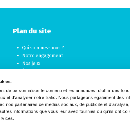
Plan du site
Qui sommes-nous ?
Notre engagement
Nos jeux
À propos de nos gagnants
Carrière
okies.
Politique de confidentialité
t de personnaliser le contenu et les annonces, d'offrir des fonct
Politique de gestion des cookies
ux et d'analyser notre trafic. Nous partageons également des in
 avec nos partenaires de médias sociaux, de publicité et d'analyse
autres informations que vous leur avez fournies ou qu'ils ont col
ervices.