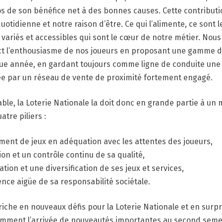
os de son bénéfice net à des bonnes causes. Cette contributio
uotidienne et notre raison d’être. Ce qui l’alimente, ce sont l
, variés et accessibles qui sont le cœur de notre métier. Nou
ct l’enthousiasme de nos joueurs en proposant une gamme d
ue année, en gardant toujours comme ligne de conduite une o
e par un réseau de vente de proximité fortement engagé.
ble, la Loterie Nationale la doit donc en grande partie à un
atre piliers :
ent de jeux en adéquation avec les attentes des joueurs,
on et un contrôle continu de sa qualité,
ion et une diversification de ses jeux et services,
nce aigüe de sa responsabilité sociétale.
riche en nouveaux défis pour la Loterie Nationale et en surp
amment l’arrivée de nouveautés importantes au second sem