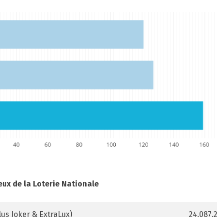
eux de la Loterie Nationale
lus Joker & ExtraLux)
24.087.