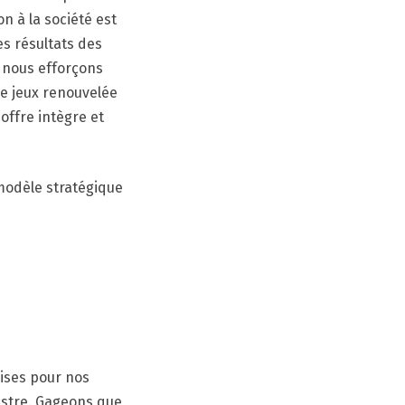
n à la société est
es résultats des
s nous efforçons
e jeux renouvelée
ffre intègre et
 modèle stratégique
rises pour nos
estre. Gageons que