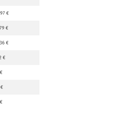
597 €
79 €
436 €
22 €
 €
 €
 €