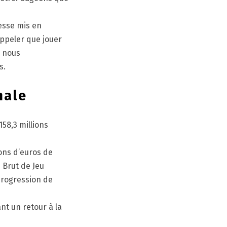
cesse mis en
appeler que jouer
, nous
s.
nale
158,3 millions
ions d’euros de
 Brut de Jeu
 progression de
nt un retour à la