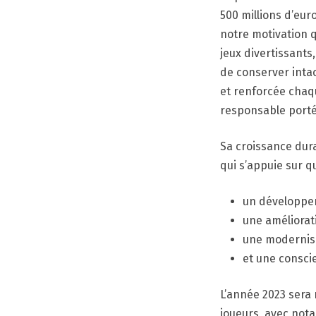
500 millions d’eur
notre motivation q
jeux divertissants
de conserver inta
et renforcée chaq
responsable porté
Sa croissance dura
qui s’appuie sur qu
un développem
une améliorati
une modernisat
et une conscie
L’année 2023 sera 
joueurs, avec not