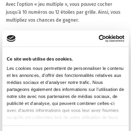
Avec l’option « jeu multiple », vous pouvez cocher
jusqu’à 10 numéros ou 12 étoiles par grille. Ainsi, vous
multipliez vos chances de gagner.
Pour en savoir plus sur EuroMillions, rendez vous sur
notre
boutique en ligne
.
Ce site web utilise des cookies.
Jouer en ligne à
EuroMillions
Les cookies nous permettent de personnaliser le contenu
et les annonces, d'offrir des fonctionnalités relatives aux
médias sociaux et d'analyser notre trafic. Nous
partageons également des informations sur l'utilisation de
notre site avec nos partenaires de médias sociaux, de
Dans le même registre
publicité et d'analyse, qui peuvent combiner celles-ci
avec d'autres informations que vous leur avez fournies
ou qu'ils ont collectées lors de votre utilisation de leurs
services.